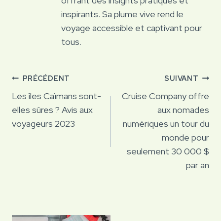
offrant des insights pratiques et
inspirants. Sa plume vive rend le
voyage accessible et captivant pour
tous.
Navigation
PRÉCÉDENT
SUIVANT
de
Les îles Caïmans sont-
Cruise Company offre
elles sûres ? Avis aux
aux nomades
l’article
voyageurs 2023
numériques un tour du
monde pour
seulement 30 000 $
par an