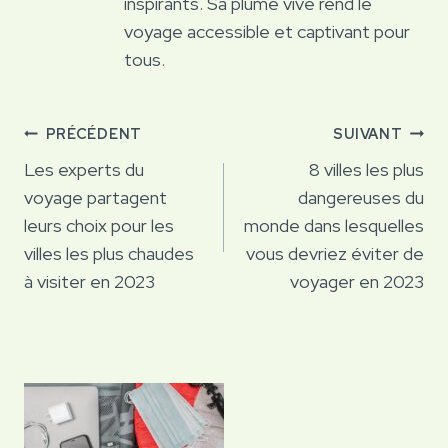
inspirants. Sa plume vive rend le
voyage accessible et captivant pour
tous.
Navigation
PRÉCÉDENT
SUIVANT
de
Les experts du
8 villes les plus
voyage partagent
dangereuses du
l’article
leurs choix pour les
monde dans lesquelles
villes les plus chaudes
vous devriez éviter de
à visiter en 2023
voyager en 2023