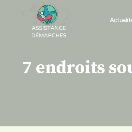
Skip
to
Actualit
content
7 endroits so