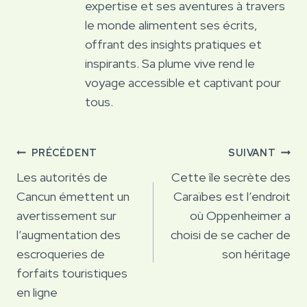
expertise et ses aventures à travers
le monde alimentent ses écrits,
offrant des insights pratiques et
inspirants. Sa plume vive rend le
voyage accessible et captivant pour
tous.
Navigation
PRÉCÉDENT
SUIVANT
de
Les autorités de
Cette île secrète des
Cancun émettent un
Caraïbes est l’endroit
l’article
avertissement sur
où Oppenheimer a
l’augmentation des
choisi de se cacher de
escroqueries de
son héritage
forfaits touristiques
en ligne