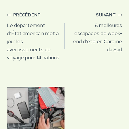
Navigation
PRÉCÉDENT
SUIVANT
de
Le département
8 meilleures
d’État américain met à
escapades de week-
l’article
jour les
end d’été en Caroline
avertissements de
du Sud
voyage pour 14 nations