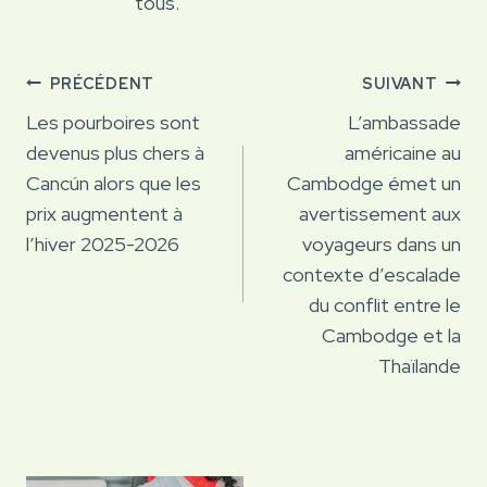
tous.
Navigation
PRÉCÉDENT
SUIVANT
de
Les pourboires sont
L’ambassade
devenus plus chers à
américaine au
l’article
Cancún alors que les
Cambodge émet un
prix augmentent à
avertissement aux
l’hiver 2025-2026
voyageurs dans un
contexte d’escalade
du conflit entre le
Cambodge et la
Thaïlande