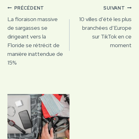
Navigation
PRÉCÉDENT
SUIVANT
de
La floraison massive
10 villes d’été les plus
de sargasses se
branchées d’Europe
l’article
dirigeant vers la
sur TikTok en ce
Floride se rétrécit de
moment
manière inattendue de
15%