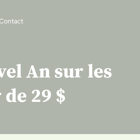
Contact
el An sur les
 de 29 $