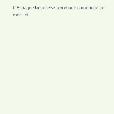
Navigation
L’Espagne lance le visa nomade numérique ce
de
mois-ci
l’article