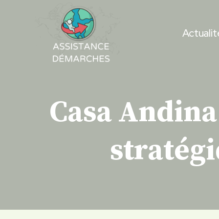
Skip
to
Actualit
content
Casa Andina 
stratég