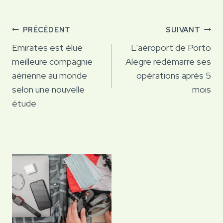
Navigation
PRÉCÉDENT
SUIVANT
de
Emirates est élue
L'aéroport de Porto
meilleure compagnie
Alegre redémarre ses
l’article
aérienne au monde
opérations après 5
selon une nouvelle
mois
étude