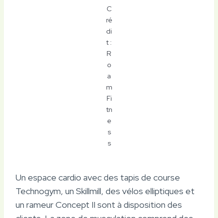
C
ré
di
t :
R
o
a
m
Fi
tn
e
s
s
Un espace cardio avec des tapis de course
Technogym, un Skillmill, des vélos elliptiques et
un rameur Concept II sont à disposition des