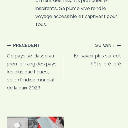
offrant des insights pratiques et
inspirants. Sa plume vive rend le
voyage accessible et captivant pour
tous.
Navigation
PRÉCÉDENT
SUIVANT
de
Ce pays se classe au
En savoir plus sur cet
premier rang des pays
hôtel préféré
l’article
les plus pacifiques,
selon l’indice mondial
de la paix 2023