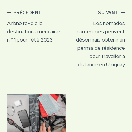
Navigation
PRÉCÉDENT
SUIVANT
de
Airbnb révèle la
Les nomades
destination américaine
numériques peuvent
l’article
n ° 1 pour l’été 2023
désormais obtenir un
permis de résidence
pour travailler à
distance en Uruguay