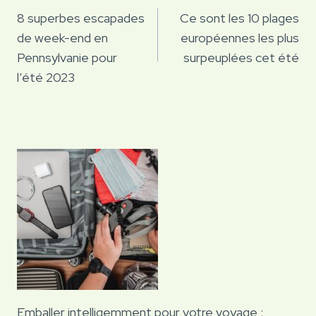
de
8 superbes escapades
Ce sont les 10 plages
de week-end en
européennes les plus
l’article
Pennsylvanie pour
surpeuplées cet été
l’été 2023
Emballer intelligemment pour votre voyage :