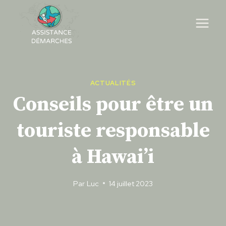
Skip
to
content
ACTUALITÉS
Conseils pour être un
touriste responsable
à Hawai’i
Par
Luc
14 juillet 2023