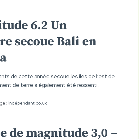
itude
6.2 Un
re secoue Bali en
va
ants de cette année secoue les îles de l’est de
lement de terre a également été ressenti.
ge :
indépendant.co.uk
e de magnitude 3,0
–