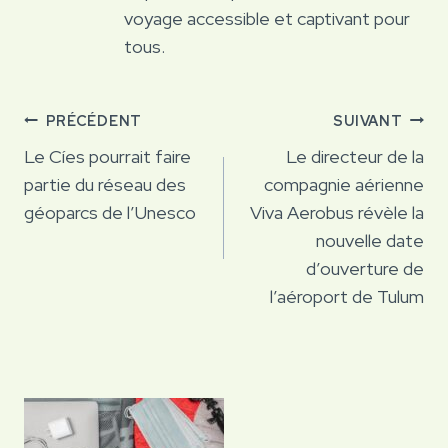
voyage accessible et captivant pour
tous.
Navigation
PRÉCÉDENT
SUIVANT
de
Le Cíes pourrait faire
Le directeur de la
partie du réseau des
compagnie aérienne
l’article
géoparcs de l’Unesco
Viva Aerobus révèle la
nouvelle date
d’ouverture de
l’aéroport de Tulum