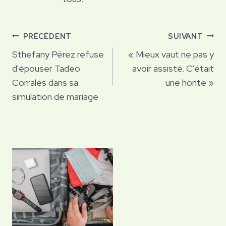
Navigation
PRÉCÉDENT
SUIVANT
de
Sthefany Pérez refuse
« Mieux vaut ne pas y
d'épouser Tadeo
avoir assisté. C'était
l’article
Corrales dans sa
une honte »
simulation de mariage