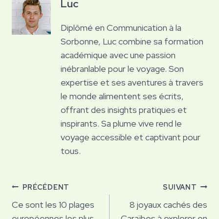
Luc
Diplômé en Communication à la
Sorbonne, Luc combine sa formation
académique avec une passion
inébranlable pour le voyage. Son
expertise et ses aventures à travers
le monde alimentent ses écrits,
offrant des insights pratiques et
inspirants. Sa plume vive rend le
voyage accessible et captivant pour
tous.
Navigation
PRÉCÉDENT
SUIVANT
de
Ce sont les 10 plages
8 joyaux cachés des
européennes les plus
Caraïbes à explorer en