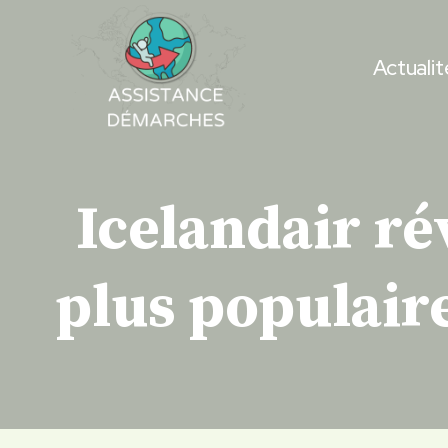
Skip
to
Actualit
content
Icelandair ré
plus populair