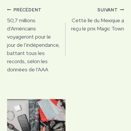
Navigation
PRÉCÉDENT
SUIVANT
de
50,7 millions
Cette île du Mexique a
d’Américains
reçu le prix Magic Town
l’article
voyageront pour le
jour de l’indépendance,
battant tous les
records, selon les
données de l’AAA