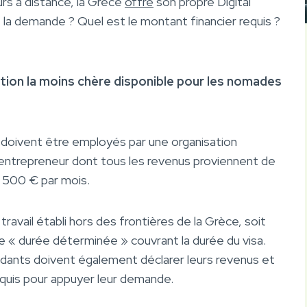
eurs à distance, la Grèce
offre
son propre Digital
e la demande ? Quel est le montant financier requis ?
option la moins chère disponible pour les nomades
ce doivent être employés par une organisation
 entrepreneur dont tous les revenus proviennent de
3 500 € par mois.
ravail établi hors des frontières de la Grèce, soit
e « durée déterminée » couvrant la durée du visa.
ndants doivent également déclarer leurs revenus et
equis pour appuyer leur demande.