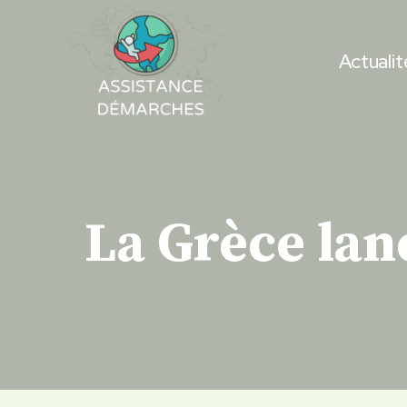
Skip
to
Actualit
content
La Grèce la