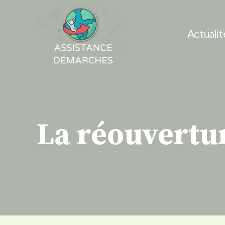
Skip
to
Actualit
content
La réouvertu