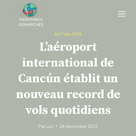
Skip
to
content
ACTUALITÉS
L’aéroport
international de
Cancún établit un
nouveau record de
vols quotidiens
Par
Luc
28 décembre 2022