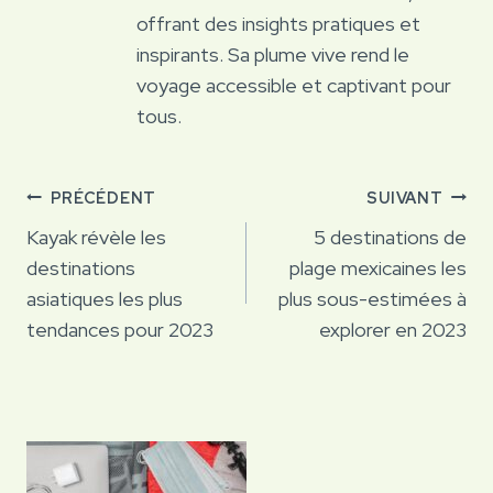
offrant des insights pratiques et
inspirants. Sa plume vive rend le
voyage accessible et captivant pour
tous.
Navigation
PRÉCÉDENT
SUIVANT
de
Kayak révèle les
5 destinations de
destinations
plage mexicaines les
l’article
asiatiques les plus
plus sous-estimées à
tendances pour 2023
explorer en 2023