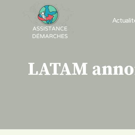
Skip
to
Actualit
content
LATAM annon