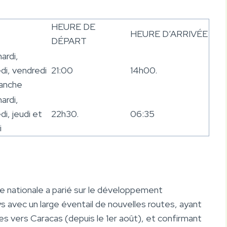
HEURE DE
HEURE D’ARRIVÉE
DÉPART
mardi,
di, vendredi
21:00
14h00.
anche
mardi,
i, jeudi et
22h30.
06:35
i
ne nationale a parié sur le développement
 avec un large éventail de nouvelles routes, ayant
vers Caracas (depuis le 1er août), et confirmant