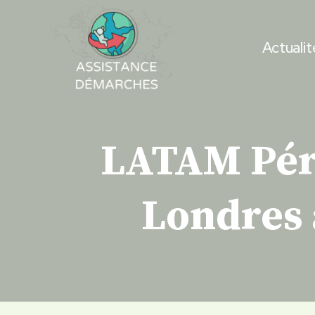
Skip
to
Actualit
content
LATAM Péro
Londres 