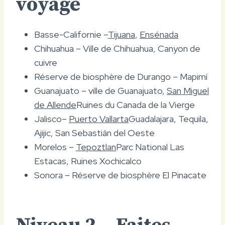
voyage
Basse-Californie –
Tijuana
,
Ensénada
Chihuahua – Ville de Chihuahua, Canyon de
cuivre
Réserve de biosphère de Durango – Mapimí
Guanajuato – ville de Guanajuato,
San Miguel
de Allende
Ruines du Canada de la Vierge
Jalisco–
Puerto Vallarta
Guadalajara, Tequila,
Ajijic, San Sebastián del Oeste
Morelos –
Tepoztlan
Parc National Las
Estacas, Ruines Xochicalco
Sonora – Réserve de biosphère El Pinacate