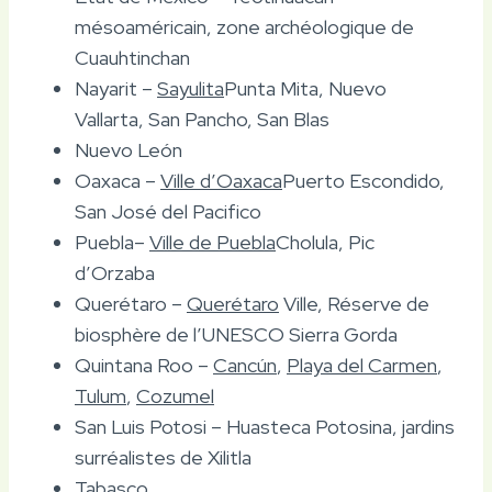
mésoaméricain, zone archéologique de
Cuauhtinchan
Nayarit –
Sayulita
Punta Mita, Nuevo
Vallarta, San Pancho, San Blas
Nuevo León
Oaxaca –
Ville d’Oaxaca
Puerto Escondido,
San José del Pacifico
Puebla–
Ville de Puebla
Cholula, Pic
d’Orzaba
Querétaro –
Querétaro
Ville, Réserve de
biosphère de l’UNESCO Sierra Gorda
Quintana Roo –
Cancún
,
Playa del Carmen
,
Tulum
,
Cozumel
San Luis Potosi – Huasteca Potosina, jardins
surréalistes de Xilitla
Tabasco