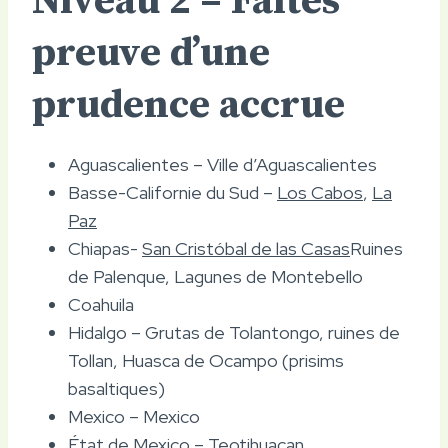
Niveau 2 – Faites
preuve d’une
prudence accrue
Aguascalientes – Ville d’Aguascalientes
Basse-Californie du Sud –
Los Cabos
,
La
Paz
Chiapas-
San Cristóbal de las Casas
Ruines
de Palenque, Lagunes de Montebello
Coahuila
Hidalgo – Grutas de Tolantongo, ruines de
Tollan, Huasca de Ocampo (prisims
basaltiques)
Mexico – Mexico
État de Mexico – Teotihuacan