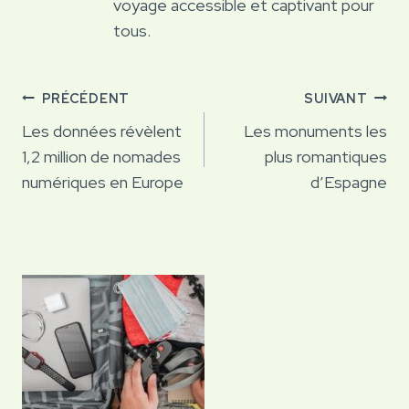
voyage accessible et captivant pour
tous.
Navigation
PRÉCÉDENT
SUIVANT
de
Les données révèlent
Les monuments les
1,2 million de nomades
plus romantiques
l’article
numériques en Europe
d’Espagne