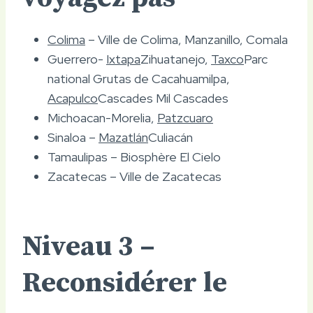
Colima
– Ville de Colima, Manzanillo, Comala
Guerrero-
Ixtapa
Zihuatanejo,
Taxco
Parc
national Grutas de Cacahuamilpa,
Acapulco
Cascades Mil Cascades
Michoacan-Morelia,
Patzcuaro
Sinaloa –
Mazatlán
Culiacán
Tamaulipas – Biosphère El Cielo
Zacatecas – Ville de Zacatecas
Niveau 3 –
Reconsidérer le