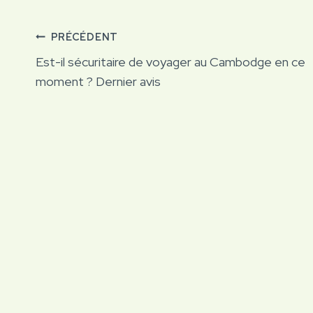
Navigation
PRÉCÉDENT
Est-il sécuritaire de voyager au Cambodge en ce
de
moment ? Dernier avis
l’article