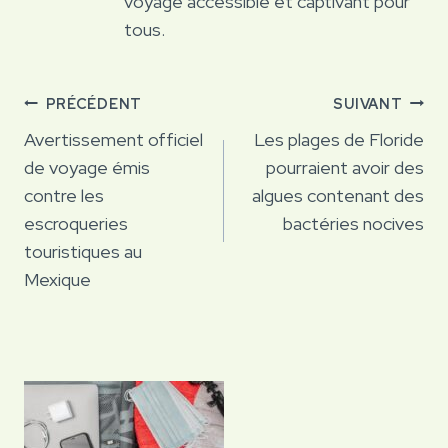
voyage accessible et captivant pour
tous.
Navigation
PRÉCÉDENT
SUIVANT
de
Avertissement officiel
Les plages de Floride
de voyage émis
pourraient avoir des
l’article
contre les
algues contenant des
escroqueries
bactéries nocives
touristiques au
Mexique