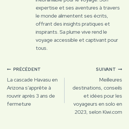
expertise et ses aventures à travers
le monde alimentent ses écrits,
offrant des insights pratiques et
inspirants. Sa plume vive rend le
voyage accessible et captivant pour
tous.
Navigation
PRÉCÉDENT
SUIVANT
de
La cascade Havasu en
Meilleures
Arizona s’apprête à
destinations, conseils
l’article
rouvrir après 3 ans de
et idées pour les
fermeture
voyageurs en solo en
2023, selon Kiwi.com