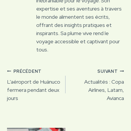
inébranlable pour le voyage. Son
expertise et ses aventures à travers
le monde alimentent ses écrits,
offrant des insights pratiques et
inspirants. Sa plume vive rend le
voyage accessible et captivant pour
tous.
Navigation
PRÉCÉDENT
SUIVANT
de
L’aéroport de Huánuco
Actualités : Copa
fermera pendant deux
Airlines, Latam,
l’article
jours
Avianca