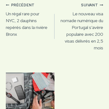
Navigation
PRÉCÉDENT
SUIVANT
de
Un régal rare pour
Le nouveau visa
NYC, 2 dauphins
nomade numérique du
l’article
repérés dans la rivière
Portugal s’avère
Bronx
populaire avec 200
visas délivrés en 2,5
mois