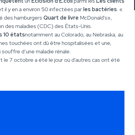
enquêtent
un
Éclosion d'E.coli
parmi les
Les clients
il y en a environ 50 infectées par
les bactéries
. «
ngé des hamburgers
Quart de livre
McDonald's»,
on des maladies (CDC) des États-Unis.
 10 états
notamment au Colorado, au Nebraska, au
es touchées ont dû être hospitalisées et une,
i souffre d’une maladie rénale.
 le 7 octobre a été le jour où d'autres cas ont été