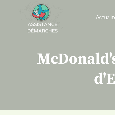
Skip
to
Actualit
content
McDonald's
d'E