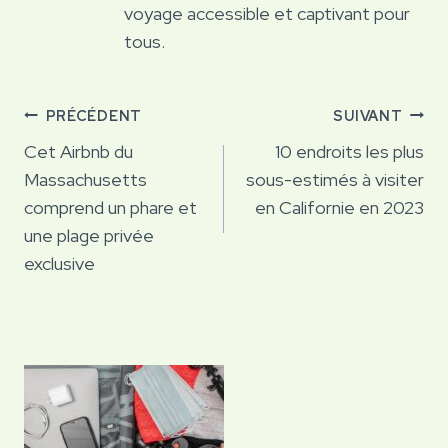
voyage accessible et captivant pour
tous.
Navigation
PRÉCÉDENT
SUIVANT
de
Cet Airbnb du
10 endroits les plus
Massachusetts
sous-estimés à visiter
l’article
comprend un phare et
en Californie en 2023
une plage privée
exclusive