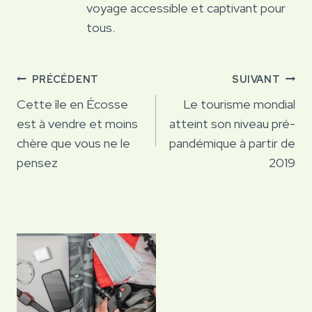
voyage accessible et captivant pour
tous.
Navigation
PRÉCÉDENT
SUIVANT
de
Cette île en Écosse
Le tourisme mondial
est à vendre et moins
atteint son niveau pré-
l’article
chère que vous ne le
pandémique à partir de
pensez
2019