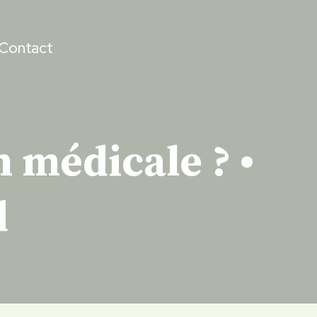
Contact
n médicale ? •
d