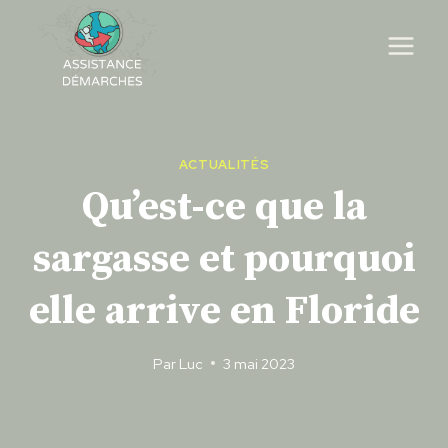
Skip
to
content
ACTUALITÉS
Qu’est-ce que la
sargasse et pourquoi
elle arrive en Floride
Par
Luc
3 mai 2023