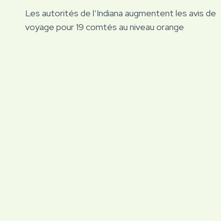
Navigation
Les autorités de l’Indiana augmentent les avis de
de
voyage pour 19 comtés au niveau orange
l’article