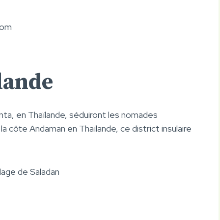
lom
ïlande
Lanta, en Thaïlande, séduiront les nomades
r la côte Andaman en Thaïlande, ce district insulaire
llage de Saladan