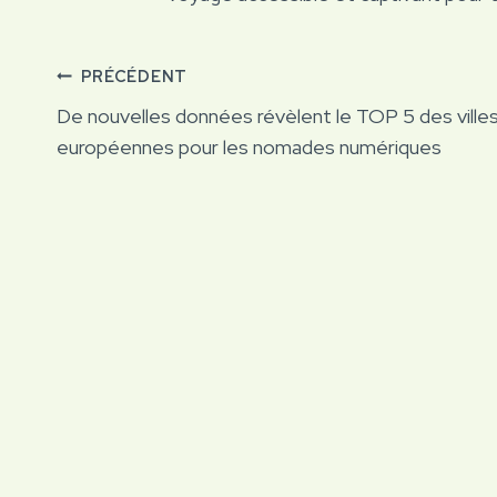
Navigation
PRÉCÉDENT
De nouvelles données révèlent le TOP 5 des ville
de
européennes pour les nomades numériques
l’article