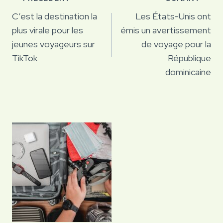
Navigation
de
C’est la destination la
Les États-Unis ont
plus virale pour les
émis un avertissement
l’article
jeunes voyageurs sur
de voyage pour la
TikTok
République
dominicaine