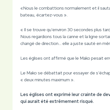
«Nous le combattions normalement et il sautait 
bateau, écartez-vous ».
« Il se trouve qu’environ 30 secondes plus tard,
Nous regardions tous la canne et la ligne sorta
changé de direction… elle a juste sauté en m
Les églises ont affirmé que le Mako pesait env
Le Mako se débattait pour essayer de s’échap
« deux minutes maximum ».
Les églises ont exprimé leur crainte de devo
qui aurait été extrêmement risqué.