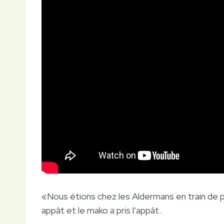
«Nous étions chez les Aldermans en train de pê
appât et le mako a pris l’appât.