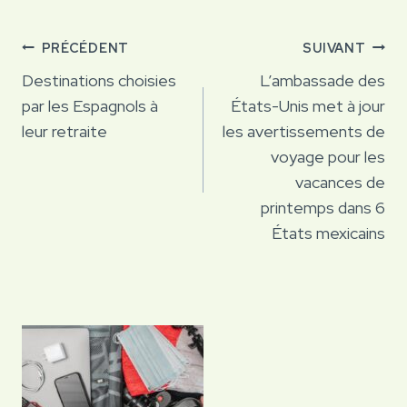
Navigation
PRÉCÉDENT
SUIVANT
de
Destinations choisies
L’ambassade des
par les Espagnols à
États-Unis met à jour
l’article
leur retraite
les avertissements de
voyage pour les
vacances de
printemps dans 6
États mexicains