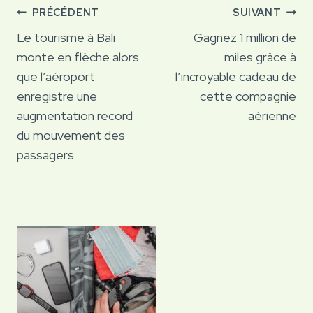
Navigation
PRÉCÉDENT
SUIVANT
de
Le tourisme à Bali
Gagnez 1 million de
monte en flèche alors
miles grâce à
l’article
que l’aéroport
l’incroyable cadeau de
enregistre une
cette compagnie
augmentation record
aérienne
du mouvement des
passagers