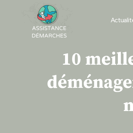
Skip
to
Actualit
content
10 meill
déménager 
n