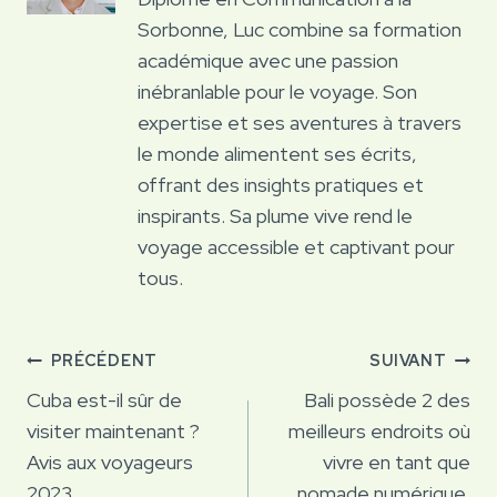
Sorbonne, Luc combine sa formation
académique avec une passion
inébranlable pour le voyage. Son
expertise et ses aventures à travers
le monde alimentent ses écrits,
offrant des insights pratiques et
inspirants. Sa plume vive rend le
voyage accessible et captivant pour
tous.
Navigation
PRÉCÉDENT
SUIVANT
de
Cuba est-il sûr de
Bali possède 2 des
visiter maintenant ?
meilleurs endroits où
l’article
Avis aux voyageurs
vivre en tant que
2023
nomade numérique,