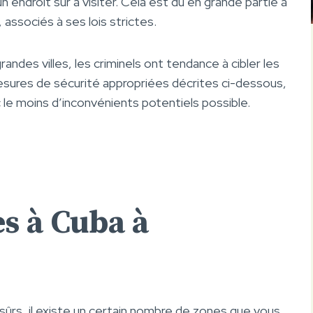
endroit sûr à visiter. Cela est dû en grande partie à
 associés à ses lois strictes.
andes villes, les criminels ont tendance à cibler les
esures de sécurité appropriées décrites ci-dessous,
 le moins d’inconvénients potentiels possible.
s à Cuba à
ûrs, il existe un certain nombre de zones que vous