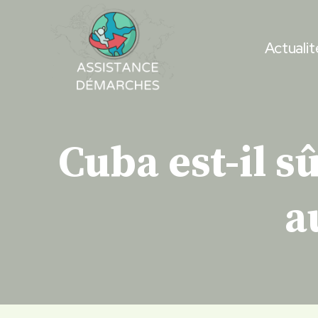
Skip
to
Actualit
content
Cuba est-il s
a