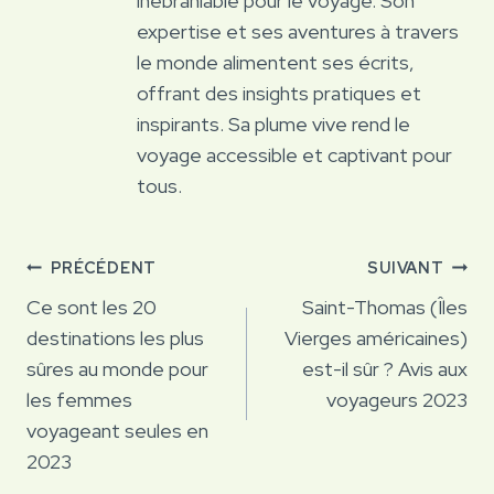
inébranlable pour le voyage. Son
expertise et ses aventures à travers
le monde alimentent ses écrits,
offrant des insights pratiques et
inspirants. Sa plume vive rend le
voyage accessible et captivant pour
tous.
Navigation
PRÉCÉDENT
SUIVANT
de
Ce sont les 20
Saint-Thomas (Îles
destinations les plus
Vierges américaines)
l’article
sûres au monde pour
est-il sûr ? Avis aux
les femmes
voyageurs 2023
voyageant seules en
2023