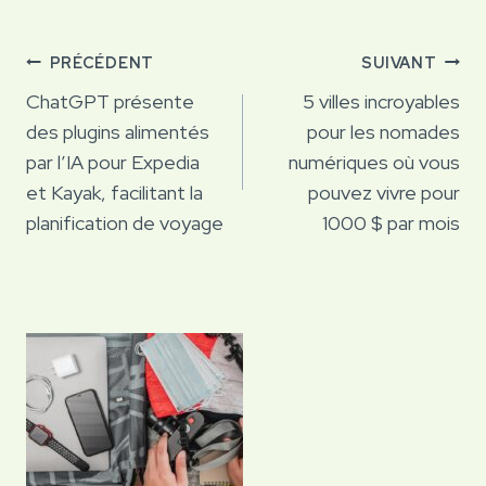
Navigation
PRÉCÉDENT
SUIVANT
de
ChatGPT présente
5 villes incroyables
des plugins alimentés
pour les nomades
l’article
par l’IA pour Expedia
numériques où vous
et Kayak, facilitant la
pouvez vivre pour
planification de voyage
1000 $ par mois