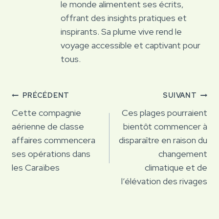
le monde alimentent ses écrits,
offrant des insights pratiques et
inspirants. Sa plume vive rend le
voyage accessible et captivant pour
tous.
Navigation
PRÉCÉDENT
SUIVANT
de
Cette compagnie
Ces plages pourraient
aérienne de classe
bientôt commencer à
l’article
affaires commencera
disparaître en raison du
ses opérations dans
changement
les Caraïbes
climatique et de
l’élévation des rivages