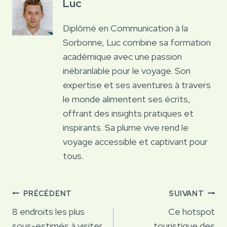
Luc
Diplômé en Communication à la
Sorbonne, Luc combine sa formation
académique avec une passion
inébranlable pour le voyage. Son
expertise et ses aventures à travers
le monde alimentent ses écrits,
offrant des insights pratiques et
inspirants. Sa plume vive rend le
voyage accessible et captivant pour
tous.
Navigation
PRÉCÉDENT
SUIVANT
de
8 endroits les plus
Ce hotspot
sous-estimés à visiter
touristique des